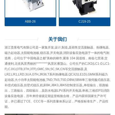
ABB-26
CJ19-25
关于
我们
浙江贵客电气有限公司是一家集开发,设计,制造,及销售交流接触器、热继电器,
磁力起动器,太阳能电池板,稳压器,开关电源,消防设备应急电源于一体的电气制
造商，公司位于“中国电器之都”美称的柳市,紧靠 104 国道线，南临七里港,交
通便利,北依风景秀丽的*********风景区雁荡山。公司生产的CJX2(LC1-D,LC1-
F),CJX1(3TB,3TH,3TF),GMC,SN,SC,SK,CN等交流接触器,及
LR2,LR1,LRD,3UA,GTH,JR36,T系列热继电器,QCX2(LE1D),GMW系列磁力
起动器,大小功率太阳能电池板,TND,TNS,TSD,DBW,SBW单三项伺服式稳压器,
补偿式稳压器,挂壁式稳压,机床BK,JBK3,JBK5控制变压器,,单组输出，双路输
出，三路输出，四组输出，及防水电源LPV系列开关电源,单相,三相(EPS)消防
设备应急电源，历年来经省级定期监督检验合格，产品均获得国家生产许可
证，并已通过了CE、CCC等一系列质量体系认证，严格按标准生产，产品性
能。