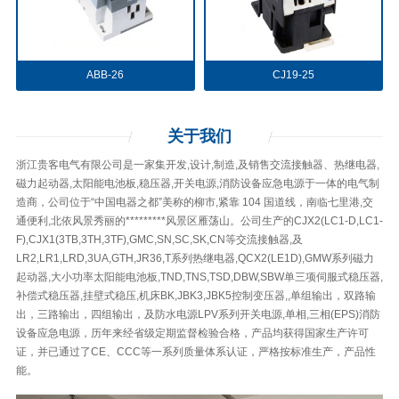
ABB-26
CJ19-25
关于
我们
浙江贵客电气有限公司是一家集开发,设计,制造,及销售交流接触器、热继电器,
磁力起动器,太阳能电池板,稳压器,开关电源,消防设备应急电源于一体的电气制
造商，公司位于“中国电器之都”美称的柳市,紧靠 104 国道线，南临七里港,交
通便利,北依风景秀丽的*********风景区雁荡山。公司生产的CJX2(LC1-D,LC1-
F),CJX1(3TB,3TH,3TF),GMC,SN,SC,SK,CN等交流接触器,及
LR2,LR1,LRD,3UA,GTH,JR36,T系列热继电器,QCX2(LE1D),GMW系列磁力
起动器,大小功率太阳能电池板,TND,TNS,TSD,DBW,SBW单三项伺服式稳压器,
补偿式稳压器,挂壁式稳压,机床BK,JBK3,JBK5控制变压器,,单组输出，双路输
出，三路输出，四组输出，及防水电源LPV系列开关电源,单相,三相(EPS)消防
设备应急电源，历年来经省级定期监督检验合格，产品均获得国家生产许可
证，并已通过了CE、CCC等一系列质量体系认证，严格按标准生产，产品性
能。