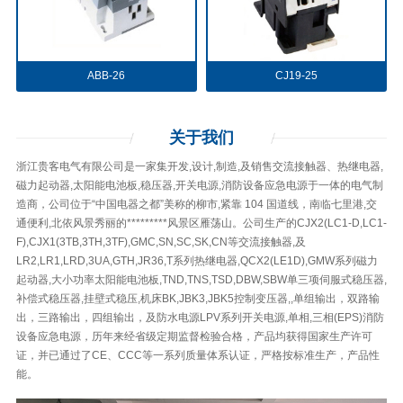
ABB-26
CJ19-25
关于
我们
浙江贵客电气有限公司是一家集开发,设计,制造,及销售交流接触器、热继电器,
磁力起动器,太阳能电池板,稳压器,开关电源,消防设备应急电源于一体的电气制
造商，公司位于“中国电器之都”美称的柳市,紧靠 104 国道线，南临七里港,交
通便利,北依风景秀丽的*********风景区雁荡山。公司生产的CJX2(LC1-D,LC1-
F),CJX1(3TB,3TH,3TF),GMC,SN,SC,SK,CN等交流接触器,及
LR2,LR1,LRD,3UA,GTH,JR36,T系列热继电器,QCX2(LE1D),GMW系列磁力
起动器,大小功率太阳能电池板,TND,TNS,TSD,DBW,SBW单三项伺服式稳压器,
补偿式稳压器,挂壁式稳压,机床BK,JBK3,JBK5控制变压器,,单组输出，双路输
出，三路输出，四组输出，及防水电源LPV系列开关电源,单相,三相(EPS)消防
设备应急电源，历年来经省级定期监督检验合格，产品均获得国家生产许可
证，并已通过了CE、CCC等一系列质量体系认证，严格按标准生产，产品性
能。