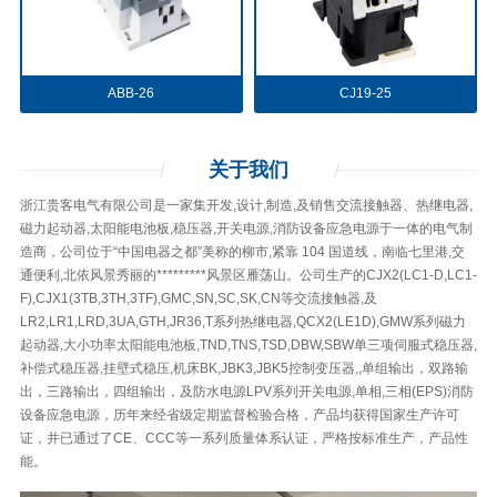
ABB-26
CJ19-25
关于
我们
浙江贵客电气有限公司是一家集开发,设计,制造,及销售交流接触器、热继电器,
磁力起动器,太阳能电池板,稳压器,开关电源,消防设备应急电源于一体的电气制
造商，公司位于“中国电器之都”美称的柳市,紧靠 104 国道线，南临七里港,交
通便利,北依风景秀丽的*********风景区雁荡山。公司生产的CJX2(LC1-D,LC1-
F),CJX1(3TB,3TH,3TF),GMC,SN,SC,SK,CN等交流接触器,及
LR2,LR1,LRD,3UA,GTH,JR36,T系列热继电器,QCX2(LE1D),GMW系列磁力
起动器,大小功率太阳能电池板,TND,TNS,TSD,DBW,SBW单三项伺服式稳压器,
补偿式稳压器,挂壁式稳压,机床BK,JBK3,JBK5控制变压器,,单组输出，双路输
出，三路输出，四组输出，及防水电源LPV系列开关电源,单相,三相(EPS)消防
设备应急电源，历年来经省级定期监督检验合格，产品均获得国家生产许可
证，并已通过了CE、CCC等一系列质量体系认证，严格按标准生产，产品性
能。