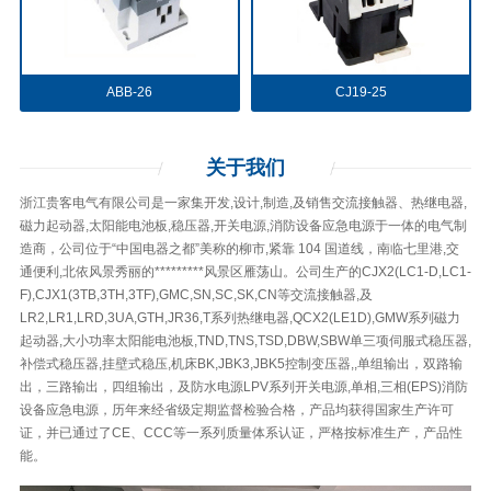
ABB-26
CJ19-25
关于
我们
浙江贵客电气有限公司是一家集开发,设计,制造,及销售交流接触器、热继电器,
磁力起动器,太阳能电池板,稳压器,开关电源,消防设备应急电源于一体的电气制
造商，公司位于“中国电器之都”美称的柳市,紧靠 104 国道线，南临七里港,交
通便利,北依风景秀丽的*********风景区雁荡山。公司生产的CJX2(LC1-D,LC1-
F),CJX1(3TB,3TH,3TF),GMC,SN,SC,SK,CN等交流接触器,及
LR2,LR1,LRD,3UA,GTH,JR36,T系列热继电器,QCX2(LE1D),GMW系列磁力
起动器,大小功率太阳能电池板,TND,TNS,TSD,DBW,SBW单三项伺服式稳压器,
补偿式稳压器,挂壁式稳压,机床BK,JBK3,JBK5控制变压器,,单组输出，双路输
出，三路输出，四组输出，及防水电源LPV系列开关电源,单相,三相(EPS)消防
设备应急电源，历年来经省级定期监督检验合格，产品均获得国家生产许可
证，并已通过了CE、CCC等一系列质量体系认证，严格按标准生产，产品性
能。