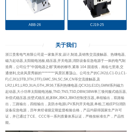
ABB-26
CJ19-25
关于
我们
浙江贵客电气有限公司是一家集开发,设计,制造,及销售交流接触器、热继电器,
磁力起动器,太阳能电池板,稳压器,开关电源,消防设备应急电源于一体的电气制
造商，公司位于“中国电器之都”美称的柳市,紧靠 104 国道线，南临七里港,交
通便利,北依风景秀丽的*********风景区雁荡山。公司生产的CJX2(LC1-D,LC1-
F),CJX1(3TB,3TH,3TF),GMC,SN,SC,SK,CN等交流接触器,及
LR2,LR1,LRD,3UA,GTH,JR36,T系列热继电器,QCX2(LE1D),GMW系列磁力
起动器,大小功率太阳能电池板,TND,TNS,TSD,DBW,SBW单三项伺服式稳压器,
补偿式稳压器,挂壁式稳压,机床BK,JBK3,JBK5控制变压器,,单组输出，双路输
出，三路输出，四组输出，及防水电源LPV系列开关电源,单相,三相(EPS)消防
设备应急电源，历年来经省级定期监督检验合格，产品均获得国家生产许可
证，并已通过了CE、CCC等一系列质量体系认证，严格按标准生产，产品性
能。