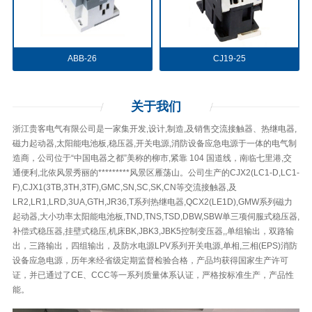
ABB-26
CJ19-25
关于
我们
浙江贵客电气有限公司是一家集开发,设计,制造,及销售交流接触器、热继电器,
磁力起动器,太阳能电池板,稳压器,开关电源,消防设备应急电源于一体的电气制
造商，公司位于“中国电器之都”美称的柳市,紧靠 104 国道线，南临七里港,交
通便利,北依风景秀丽的*********风景区雁荡山。公司生产的CJX2(LC1-D,LC1-
F),CJX1(3TB,3TH,3TF),GMC,SN,SC,SK,CN等交流接触器,及
LR2,LR1,LRD,3UA,GTH,JR36,T系列热继电器,QCX2(LE1D),GMW系列磁力
起动器,大小功率太阳能电池板,TND,TNS,TSD,DBW,SBW单三项伺服式稳压器,
补偿式稳压器,挂壁式稳压,机床BK,JBK3,JBK5控制变压器,,单组输出，双路输
出，三路输出，四组输出，及防水电源LPV系列开关电源,单相,三相(EPS)消防
设备应急电源，历年来经省级定期监督检验合格，产品均获得国家生产许可
证，并已通过了CE、CCC等一系列质量体系认证，严格按标准生产，产品性
能。