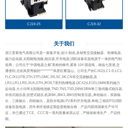
CJ19-25
CJ19-32
关于
我们
浙江贵客电气有限公司是一家集开发,设计,制造,及销售交流接触器、热继电器,
磁力起动器,太阳能电池板,稳压器,开关电源,消防设备应急电源于一体的电气制
造商，公司位于“中国电器之都”美称的柳市,紧靠 104 国道线，南临七里港,交
通便利,北依风景秀丽的*********风景区雁荡山。公司生产的CJX2(LC1-D,LC1-
F),CJX1(3TB,3TH,3TF),GMC,SN,SC,SK,CN等交流接触器,及
LR2,LR1,LRD,3UA,GTH,JR36,T系列热继电器,QCX2(LE1D),GMW系列磁力
起动器,大小功率太阳能电池板,TND,TNS,TSD,DBW,SBW单三项伺服式稳压器,
补偿式稳压器,挂壁式稳压,机床BK,JBK3,JBK5控制变压器,,单组输出，双路输
出，三路输出，四组输出，及防水电源LPV系列开关电源,单相,三相(EPS)消防
设备应急电源，历年来经省级定期监督检验合格，产品均获得国家生产许可
证，并已通过了CE、CCC等一系列质量体系认证，严格按标准生产，产品性
能。