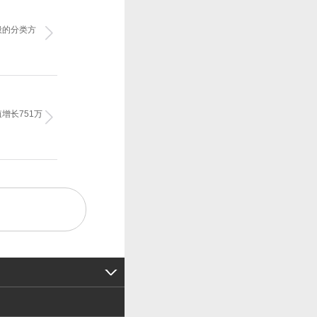
般的分类方
增长751万