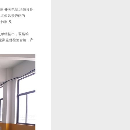
器,开关电源,消防设备
,北依风景秀丽的
流接触器,及
器,,单组输出，双路输
级定期监督检验合格，产