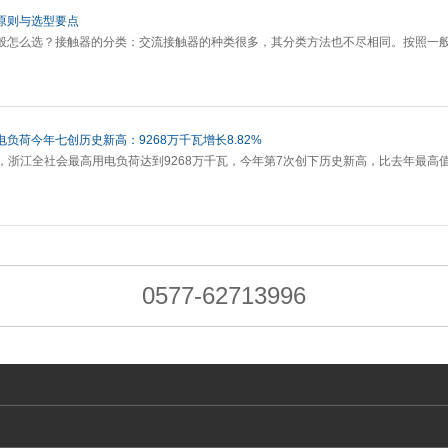
原则与选型要点
般怎么选？接触器的分类：交流接触器的种类很多，其分类方法也不尽相同。按照一
负荷今年七创历史新高：9268万千瓦增长8.82%
4分，浙江全社会最高用电负荷达到9268万千瓦，今年第7次创下历史新高，比去年最高值
0577-62713996