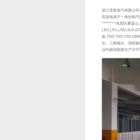
浙江贵客电气有限公司是
应急电源于一体的电气制
*********风景区雁荡山。
LR2,LR1,LRD,3U
板,TND,TNS,TSD
出，三路输出，四组输出
品均获得国家生产许可