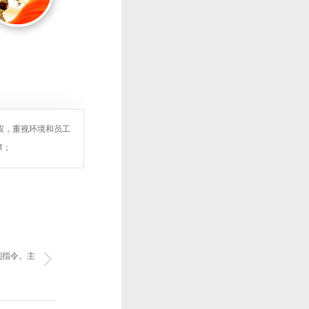
权，重视环境和员工
障；
制指令。主