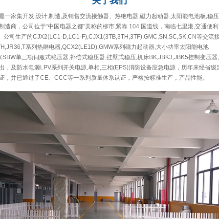
关于
我们
一家集开发,设计,制造,及销售交流接触器、热继电器,磁力起动器,太阳能电池板,稳压
造商，公司位于“中国电器之都”美称的柳市,紧靠 104 国道线，南临七里港,交通便利
公司生产的CJX2(LC1-D,LC1-F),CJX1(3TB,3TH,3TF),GMC,SN,SC,SK,CN等交
A,GTH,JR36,T系列热继电器,QCX2(LE1D),GMW系列磁力起动器,大小功率太阳能电池
,DBW,SBW单三项伺服式稳压器,补偿式稳压器,挂壁式稳压,机床BK,JBK3,JBK5控制变压
，及防水电源LPV系列开关电源,单相,三相(EPS)消防设备应急电源，历年来经省
证，并已通过了CE、CCC等一系列质量体系认证，严格按标准生产，产品性能。