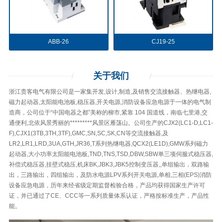
ABB-26
CJ19-25
关于
我们
浙江贵客电气有限公司是一家集开发,设计,制造,及销售交流接触器、热继电器,
磁力起动器,太阳能电池板,稳压器,开关电源,消防设备应急电源于一体的电气制
造商，公司位于“中国电器之都”美称的柳市,紧靠 104 国道线，南临七里港,交
通便利,北依风景秀丽的*********风景区雁荡山。公司生产的CJX2(LC1-D,LC1-
F),CJX1(3TB,3TH,3TF),GMC,SN,SC,SK,CN等交流接触器,及
LR2,LR1,LRD,3UA,GTH,JR36,T系列热继电器,QCX2(LE1D),GMW系列磁力
起动器,大小功率太阳能电池板,TND,TNS,TSD,DBW,SBW单三项伺服式稳压器,
补偿式稳压器,挂壁式稳压,机床BK,JBK3,JBK5控制变压器,,单组输出，双路输
出，三路输出，四组输出，及防水电源LPV系列开关电源,单相,三相(EPS)消防
设备应急电源，历年来经省级定期监督检验合格，产品均获得国家生产许可
证，并已通过了CE、CCC等一系列质量体系认证，严格按标准生产，产品性
能。