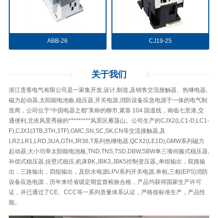
ABB-26
CJ19-25
关于
我们
浙江贵客电气有限公司是一家集开发,设计,制造,及销售交流接触器、热继电器,
磁力起动器,太阳能电池板,稳压器,开关电源,消防设备应急电源于一体的电气制
造商，公司位于“中国电器之都”美称的柳市,紧靠 104 国道线，南临七里港,交
通便利,北依风景秀丽的*********风景区雁荡山。公司生产的CJX2(LC1-D,LC1-
F),CJX1(3TB,3TH,3TF),GMC,SN,SC,SK,CN等交流接触器,及
LR2,LR1,LRD,3UA,GTH,JR36,T系列热继电器,QCX2(LE1D),GMW系列磁力
起动器,大小功率太阳能电池板,TND,TNS,TSD,DBW,SBW单三项伺服式稳压器,
补偿式稳压器,挂壁式稳压,机床BK,JBK3,JBK5控制变压器,,单组输出，双路输
出，三路输出，四组输出，及防水电源LPV系列开关电源,单相,三相(EPS)消防
设备应急电源，历年来经省级定期监督检验合格，产品均获得国家生产许可
证，并已通过了CE、CCC等一系列质量体系认证，严格按标准生产，产品性
能。