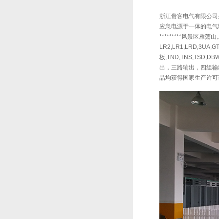
浙江贵客电气有限公司是
应急电源于一体的电气制
*********风景区雁荡山。
LR2,LR1,LRD,3U
板,TND,TNS,TSD
出，三路输出，四组输出
品均获得国家生产许可