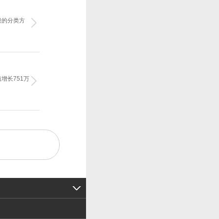
般的分类方
增长751万