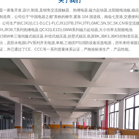
关于
我们
一家集开发,设计,制造,及销售交流接触器、热继电器,磁力起动器,太阳能电池板,稳压
造商，公司位于“中国电器之都”美称的柳市,紧靠 104 国道线，南临七里港,交通便利
公司生产的CJX2(LC1-D,LC1-F),CJX1(3TB,3TH,3TF),GMC,SN,SC,SK,CN等交
A,GTH,JR36,T系列热继电器,QCX2(LE1D),GMW系列磁力起动器,大小功率太阳能电池
,DBW,SBW单三项伺服式稳压器,补偿式稳压器,挂壁式稳压,机床BK,JBK3,JBK5控制变压
，及防水电源LPV系列开关电源,单相,三相(EPS)消防设备应急电源，历年来经省
证，并已通过了CE、CCC等一系列质量体系认证，严格按标准生产，产品性能。