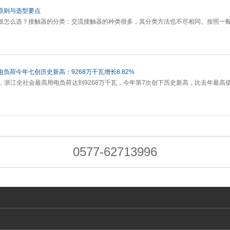
原则与选型要点
般怎么选？接触器的分类：交流接触器的种类很多，其分类方法也不尽相同。按照一
负荷今年七创历史新高：9268万千瓦增长8.82%
4分，浙江全社会最高用电负荷达到9268万千瓦，今年第7次创下历史新高，比去年最高值
0577-62713996