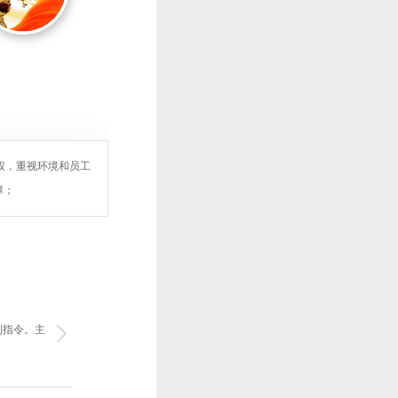
权，重视环境和员工
障；
制指令。主