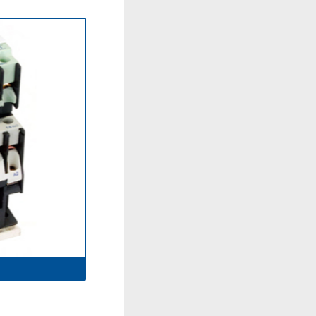
CJ19-32
CJ20-10