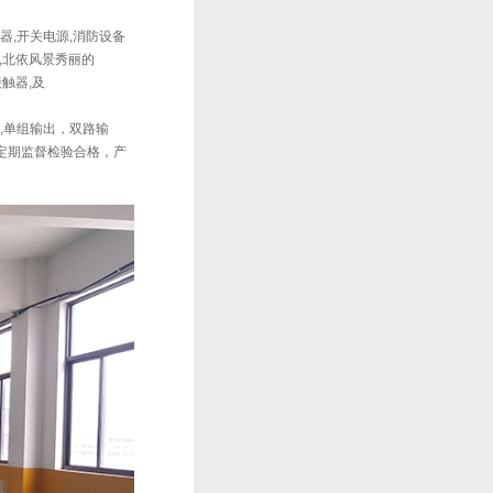
器,开关电源,消防设备
,北依风景秀丽的
流接触器,及
器,,单组输出，双路输
级定期监督检验合格，产