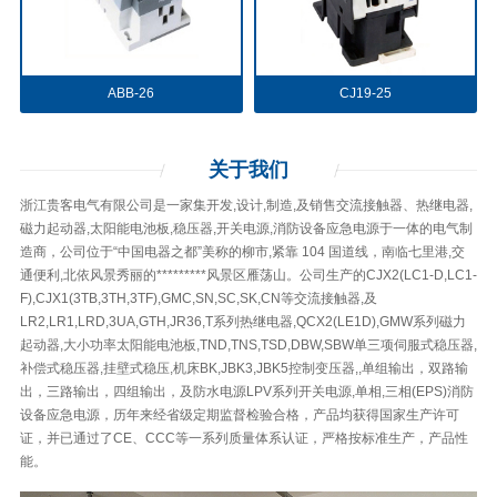
ABB-26
CJ19-25
关于
我们
浙江贵客电气有限公司是一家集开发,设计,制造,及销售交流接触器、热继电器,
磁力起动器,太阳能电池板,稳压器,开关电源,消防设备应急电源于一体的电气制
造商，公司位于“中国电器之都”美称的柳市,紧靠 104 国道线，南临七里港,交
通便利,北依风景秀丽的*********风景区雁荡山。公司生产的CJX2(LC1-D,LC1-
F),CJX1(3TB,3TH,3TF),GMC,SN,SC,SK,CN等交流接触器,及
LR2,LR1,LRD,3UA,GTH,JR36,T系列热继电器,QCX2(LE1D),GMW系列磁力
起动器,大小功率太阳能电池板,TND,TNS,TSD,DBW,SBW单三项伺服式稳压器,
补偿式稳压器,挂壁式稳压,机床BK,JBK3,JBK5控制变压器,,单组输出，双路输
出，三路输出，四组输出，及防水电源LPV系列开关电源,单相,三相(EPS)消防
设备应急电源，历年来经省级定期监督检验合格，产品均获得国家生产许可
证，并已通过了CE、CCC等一系列质量体系认证，严格按标准生产，产品性
能。