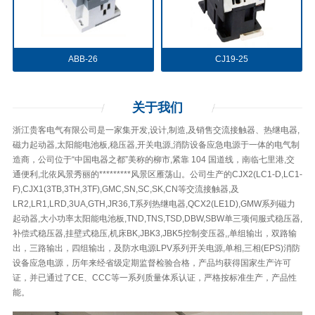
ABB-26
CJ19-25
关于
我们
浙江贵客电气有限公司是一家集开发,设计,制造,及销售交流接触器、热继电器,
磁力起动器,太阳能电池板,稳压器,开关电源,消防设备应急电源于一体的电气制
造商，公司位于“中国电器之都”美称的柳市,紧靠 104 国道线，南临七里港,交
通便利,北依风景秀丽的*********风景区雁荡山。公司生产的CJX2(LC1-D,LC1-
F),CJX1(3TB,3TH,3TF),GMC,SN,SC,SK,CN等交流接触器,及
LR2,LR1,LRD,3UA,GTH,JR36,T系列热继电器,QCX2(LE1D),GMW系列磁力
起动器,大小功率太阳能电池板,TND,TNS,TSD,DBW,SBW单三项伺服式稳压器,
补偿式稳压器,挂壁式稳压,机床BK,JBK3,JBK5控制变压器,,单组输出，双路输
出，三路输出，四组输出，及防水电源LPV系列开关电源,单相,三相(EPS)消防
设备应急电源，历年来经省级定期监督检验合格，产品均获得国家生产许可
证，并已通过了CE、CCC等一系列质量体系认证，严格按标准生产，产品性
能。