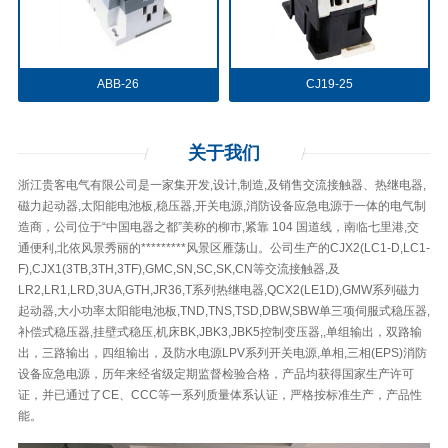
ABB-26
CJ19-25
关于
我们
浙江贵客电气有限公司是一家集开发,设计,制造,及销售交流接触器、热继电器,
磁力起动器,太阳能电池板,稳压器,开关电源,消防设备应急电源于一体的电气制
造商，公司位于“中国电器之都”美称的柳市,紧靠 104 国道线，南临七里港,交
通便利,北依风景秀丽的*********风景区雁荡山。公司生产的CJX2(LC1-D,LC1-
F),CJX1(3TB,3TH,3TF),GMC,SN,SC,SK,CN等交流接触器,及
LR2,LR1,LRD,3UA,GTH,JR36,T系列热继电器,QCX2(LE1D),GMW系列磁力
起动器,大小功率太阳能电池板,TND,TNS,TSD,DBW,SBW单三项伺服式稳压器,
补偿式稳压器,挂壁式稳压,机床BK,JBK3,JBK5控制变压器,,单组输出，双路输
出，三路输出，四组输出，及防水电源LPV系列开关电源,单相,三相(EPS)消防
设备应急电源，历年来经省级定期监督检验合格，产品均获得国家生产许可
证，并已通过了CE、CCC等一系列质量体系认证，严格按标准生产，产品性
能。