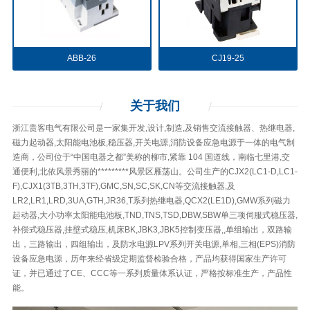
ABB-26
CJ19-25
关于
我们
浙江贵客电气有限公司是一家集开发,设计,制造,及销售交流接触器、热继电器,
磁力起动器,太阳能电池板,稳压器,开关电源,消防设备应急电源于一体的电气制
造商，公司位于“中国电器之都”美称的柳市,紧靠 104 国道线，南临七里港,交
通便利,北依风景秀丽的*********风景区雁荡山。公司生产的CJX2(LC1-D,LC1-
F),CJX1(3TB,3TH,3TF),GMC,SN,SC,SK,CN等交流接触器,及
LR2,LR1,LRD,3UA,GTH,JR36,T系列热继电器,QCX2(LE1D),GMW系列磁力
起动器,大小功率太阳能电池板,TND,TNS,TSD,DBW,SBW单三项伺服式稳压器,
补偿式稳压器,挂壁式稳压,机床BK,JBK3,JBK5控制变压器,,单组输出，双路输
出，三路输出，四组输出，及防水电源LPV系列开关电源,单相,三相(EPS)消防
设备应急电源，历年来经省级定期监督检验合格，产品均获得国家生产许可
证，并已通过了CE、CCC等一系列质量体系认证，严格按标准生产，产品性
能。