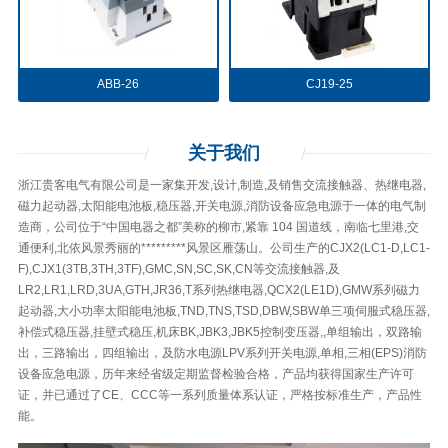
ABB-26
CJ19-25
关于
我们
浙江贵客电气有限公司是一家集开发,设计,制造,及销售交流接触器、热继电器,
磁力起动器,太阳能电池板,稳压器,开关电源,消防设备应急电源于一体的电气制
造商，公司位于“中国电器之都”美称的柳市,紧靠 104 国道线，南临七里港,交
通便利,北依风景秀丽的*********风景区雁荡山。公司生产的CJX2(LC1-D,LC1-
F),CJX1(3TB,3TH,3TF),GMC,SN,SC,SK,CN等交流接触器,及
LR2,LR1,LRD,3UA,GTH,JR36,T系列热继电器,QCX2(LE1D),GMW系列磁力
起动器,大小功率太阳能电池板,TND,TNS,TSD,DBW,SBW单三项伺服式稳压器,
补偿式稳压器,挂壁式稳压,机床BK,JBK3,JBK5控制变压器,,单组输出，双路输
出，三路输出，四组输出，及防水电源LPV系列开关电源,单相,三相(EPS)消防
设备应急电源，历年来经省级定期监督检验合格，产品均获得国家生产许可
证，并已通过了CE、CCC等一系列质量体系认证，严格按标准生产，产品性
能。