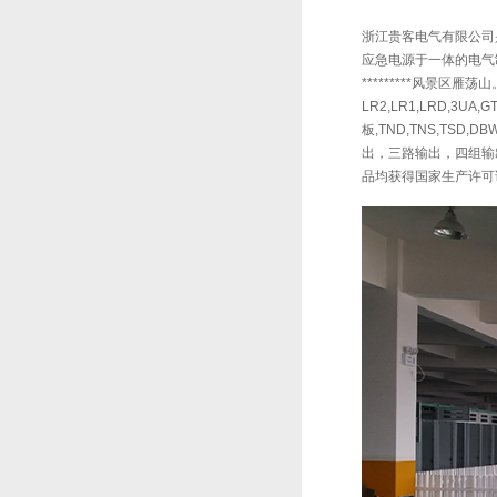
浙江贵客电气有限公司是
应急电源于一体的电气制
*********风景区雁荡山。
LR2,LR1,LRD,3U
板,TND,TNS,TSD
出，三路输出，四组输出
品均获得国家生产许可