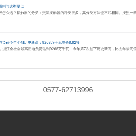
原则与选型要点
般怎么选？接触器的分类：交流接触器的种类很多，其分类方法也不尽相同。按照一
负荷今年七创历史新高：9268万千瓦增长8.82%
4分，浙江全社会最高用电负荷达到9268万千瓦，今年第7次创下历史新高，比去年最高值
0577-62713996