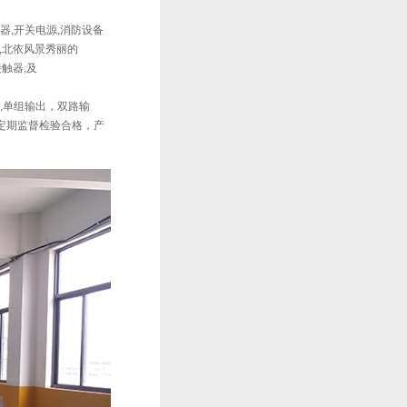
器,开关电源,消防设备
,北依风景秀丽的
流接触器,及
器,,单组输出，双路输
级定期监督检验合格，产