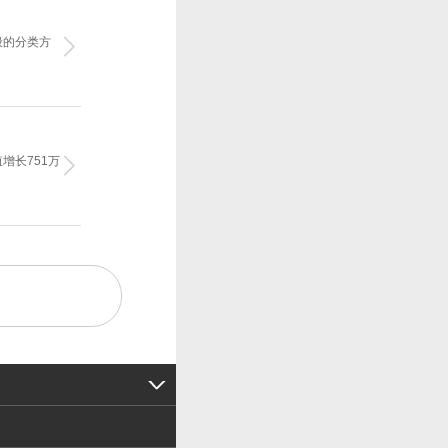
般的分类方
增长751万