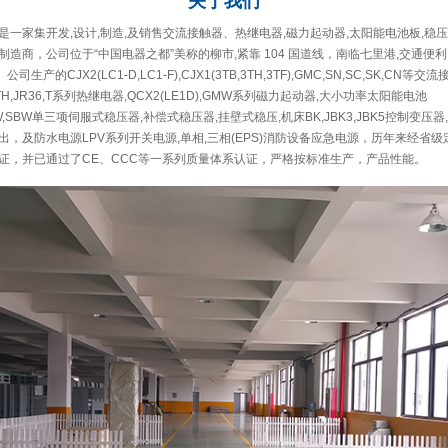
关于
我们
一家集开发,设计,制造,及销售交流接触器、热继电器,磁力起动器,太阳能电池板,稳压
造商，公司位于“中国电器之都”美称的柳市,紧靠 104 国道线，南临七里港,交通便利
公司生产的CJX2(LC1-D,LC1-F),CJX1(3TB,3TH,3TF),GMC,SN,SC,SK,CN等交
A,GTH,JR36,T系列热继电器,QCX2(LE1D),GMW系列磁力起动器,大小功率太阳能电池
,DBW,SBW单三项伺服式稳压器,补偿式稳压器,挂壁式稳压,机床BK,JBK3,JBK5控制变压
，及防水电源LPV系列开关电源,单相,三相(EPS)消防设备应急电源，历年来经省
证，并已通过了CE、CCC等一系列质量体系认证，严格按标准生产，产品性能。