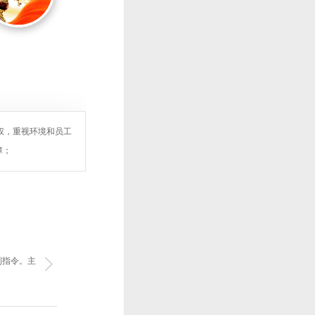
权，重视环境和员工
障；
制指令。主